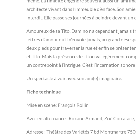
même. La timidité engendre souvent aussi un ami imagi
architecte vivant dans l’immeuble d’en face. Son amie 
interdit. Elle passe ses journées à peindre devant un 
Amoureux de sa Tito, Damino n’a cependant jamais trouvé
lettres d’amour qu’il n’envoie jamais, au grand déses
deux pieds pour traverser la rue et enfin se présente
et Tito. Mais la présence de Titou va légèrement compl
un contrepoint à l’intrigue. C’est l’incarnation son
Un spectacle à voir avec son ami(e) imaginaire.
Fiche technique
Mise en scène: François Rollin
Avec en alternance : Roxane Armand, Zoé Corraface,
Adresse : Théâtre des Variétés 7 bd Montmartre 750