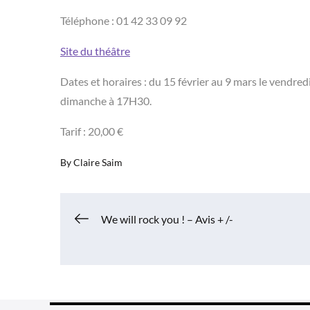
Téléphone : 01 42 33 09 92
Site du théâtre
Dates et horaires : du 15 février au 9 mars le vendred
dimanche à 17H30.
Tarif : 20,00 €
By
Claire Saim
Navigation
We will rock you ! – Avis + /-
de
l’article