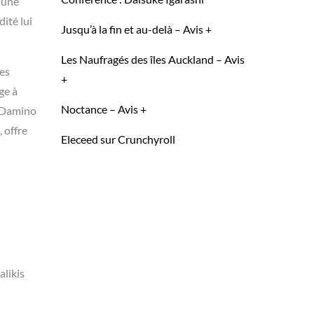
, une
ité lui
Jusqu’à la fin et au-delà – Avis +
Les Naufragés des îles Auckland – Avis
des
+
ge à
Noctance – Avis +
r Damino
 offre
Eleceed sur Crunchyroll
likis