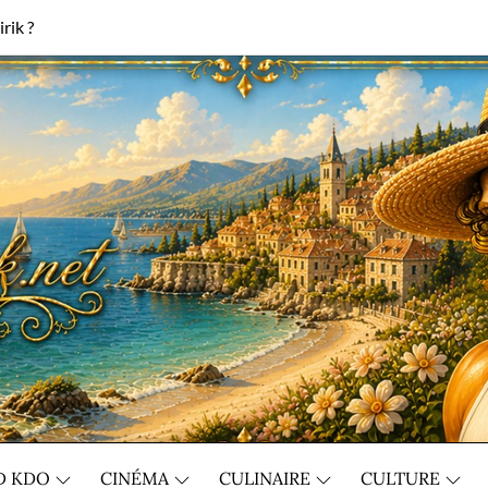
rik ?
D KDO
CINÉMA
CULINAIRE
CULTURE