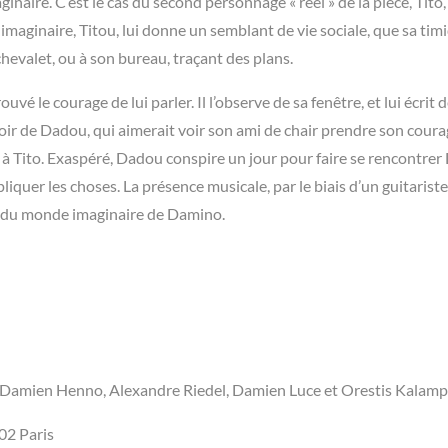
naire. C’est le cas du second personnage « réel » de la pièce, Tito
imaginaire, Titou, lui donne un semblant de vie sociale, que sa timid
chevalet, ou à son bureau, traçant des plans.
 le courage de lui parler. Il l’observe de sa fenêtre, et lui écrit 
poir de Dadou, qui aimerait voir son ami de chair prendre son coura
r à Tito. Exaspéré, Dadou conspire un jour pour faire se rencontre
iquer les choses. La présence musicale, par le biais d’un guitariste,
ore du monde imaginaire de Damino.
 Damien Henno, Alexandre Riedel, Damien Luce et Orestis Kalampa
02 Paris