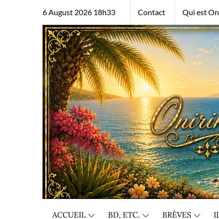
Skip
6 August 2026 18h33
Contact
Qui est Oni
to
content
ACCUEIL
BD, ETC.
BRÈVES
I