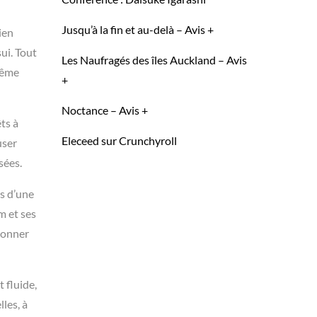
Jusqu’à la fin et au-delà – Avis +
ien
ui. Tout
Les Naufragés des îles Auckland – Avis
même
+
Noctance – Avis +
ts à
Eleceed sur Crunchyroll
user
sées.
us d’une
m et ses
 donner
t fluide,
les, à