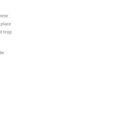
omme
 place
nt trop
de