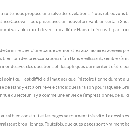
 la suite nous propose une salve de révélations. Nous retrouvons b
rice Cocowil – aux prises avec un nouvel arrivant, un certain Shûs
ouraï va rapidement devenir un allié de Hans et découvrir par la 
de Grim, le chef d’une bande de monstres aux molaires acérées prê
, bien loin des préoccupations d’un Hans vieillissant, semble s’am
u monde avec des questions philosophiques qui méritent d’être po
 point qu’il est difficile d’imaginer que l’histoire tienne durant pl
é de Hans y est alors révélé tandis que la raison pour laquelle Gri
onnue du lecteur. Il y a comme une envie de l’impressionner, de lui
aussi bien construit et les pages se tournent très vite. Le dessin es
araissent brouillonnes. Toutefois, quelques pages sont vraiment bel