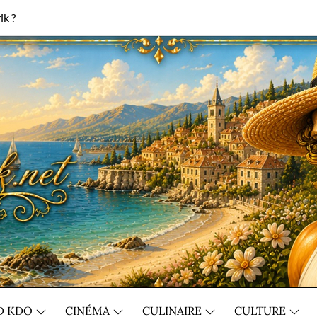
ik ?
D KDO
CINÉMA
CULINAIRE
CULTURE