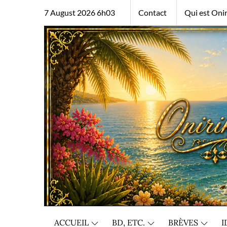
Skip
7 August 2026 6h03
Contact
Qui est Onir
to
content
ACCUEIL
BD, ETC.
BRÈVES
I