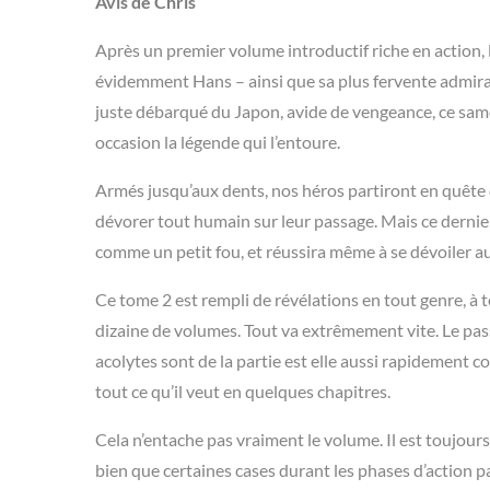
Avis de Chris
Après un premier volume introductif riche en action,
évidemment Hans – ainsi que sa plus fervente admirat
juste débarqué du Japon, avide de vengeance, ce sam
occasion la légende qui l’entoure.
Armés jusqu’aux dents, nos héros partiront en quête 
dévorer tout humain sur leur passage. Mais ce dernier
comme un petit fou, et réussira même à se dévoiler a
Ce tome 2 est rempli de révélations en tout genre, à tel
dizaine de volumes. Tout va extrêmement vite. Le pass
acolytes sont de la partie est elle aussi rapidement c
tout ce qu’il veut en quelques chapitres.
Cela n’entache pas vraiment le volume. Il est toujours 
bien que certaines cases durant les phases d’action p