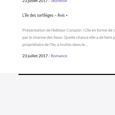
Posted
23 juillet 2017
Jeunesse
on
L’île des sortilèges – Avis +
Présentation de l’éditeur Corazón ! L’île en forme d
par le charme des lieux. Quelle chance elle a de faire 
propriétaire de l’île, a invités dans le…
Posted
23 juillet 2017
Romance
on