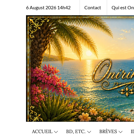
Skip
6 August 2026 14h42
Contact
Qui est Oni
to
content
ACCUEIL
BD, ETC.
BRÈVES
I