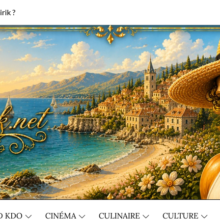
rik ?
D KDO
CINÉMA
CULINAIRE
CULTURE