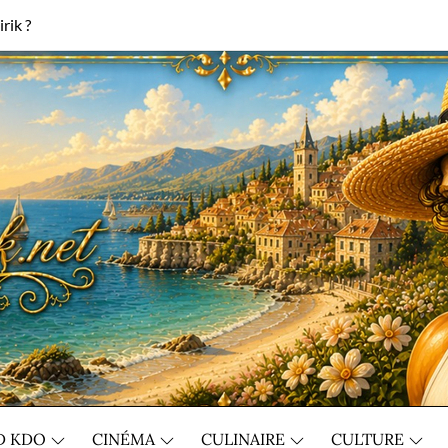
rik ?
D KDO
CINÉMA
CULINAIRE
CULTURE