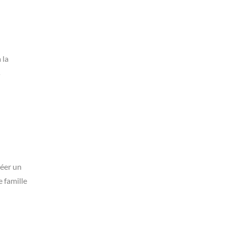
 la
s
réer un
e famille