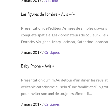
Posted
7 mars 2017
A la Télé
on
Les figures de l’ombre – Avis +/-
Présentation de l’éditeur Armées de simples crayons et
conquête spatiale. Les « ordinateurs de couleur ». Te
Dorothy Vaughan, Mary Jackson, Katherine Johnson 
Posted
7 mars 2017
Critiques
on
Baby Phone – Avis +
Présentation du film Au détour d’un dîner, les révéla
véritable cataclysme au sein d’une famille et d’un gr
pour inviter son ami de toujours, Simon. Il…
Posted
7 mars 2017
Critiques