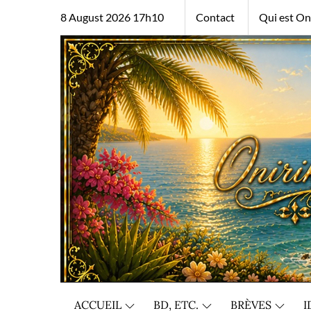
Skip
8 August 2026 17h10
Contact
Qui est Oni
to
content
ACCUEIL
BD, ETC.
BRÈVES
I