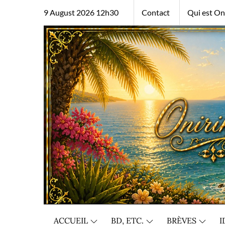
Skip
9 August 2026 12h30
Contact
Qui est Oni
to
content
ACCUEIL
BD, ETC.
BRÈVES
I