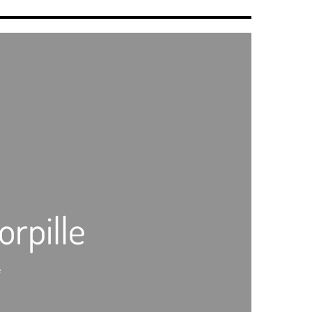
orpille
e