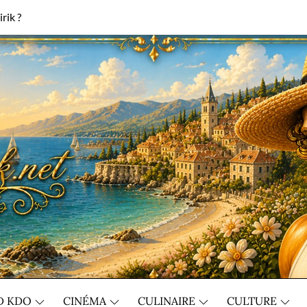
rik ?
D KDO
CINÉMA
CULINAIRE
CULTURE