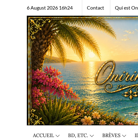
Skip
6 August 2026 16h24
Contact
Qui est Oni
to
content
ACCUEIL
BD, ETC.
BRÈVES
I