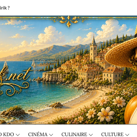
rik ?
D KDO
CINÉMA
CULINAIRE
CULTURE