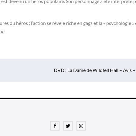
st devenu un héros populaire. Son personnage a été interprété p
s du héros ; l’action se révèle riche en gags et la « psychologie »
ue.
DVD : La Dame de Wildfell Hall – Avis +
Facebook
Twitter
Instagram