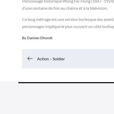
Personnage historique Wong Fei-Hung (1847 -1924) e
d’une centaine de fois au cinéma et à la télévision.
Ce long métrage est une version burlesque des aventure
personnages implique le plus souvent un côté loufoq
By
Damien Dhondt
Navigation
Action – Soldier
de
l’article