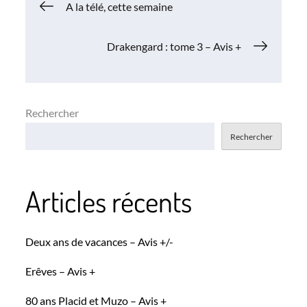
Navigation
A la télé, cette semaine
de
Drakengard : tome 3 – Avis +
l’article
Rechercher
Rechercher
Articles récents
Deux ans de vacances – Avis +/-
Erêves – Avis +
80 ans Placid et Muzo – Avis +