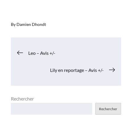
By
Damien Dhondt
Navigation
Leo – Avis +/-
de
Lily en reportage – Avis +/-
l’article
Rechercher
Rechercher