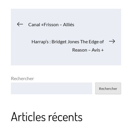
Navigation
Canal +Frisson – Alliés
de
Harrap’s : Bridget Jones The Edge of
Reason – Avis +
l’article
Rechercher
Rechercher
Articles récents