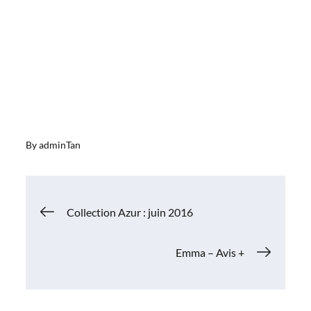
By
adminTan
Navigation
Collection Azur : juin 2016
de
Emma – Avis +
l’article