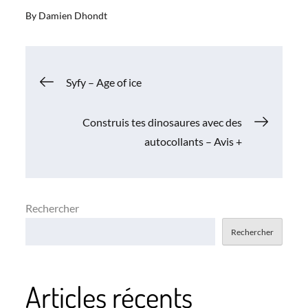
By
Damien Dhondt
Navigation
Syfy – Age of ice
de
Construis tes dinosaures avec des
autocollants – Avis +
l’article
Rechercher
Rechercher
Articles récents