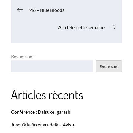
Navigation
M6 – Blue Bloods
de
A la télé, cette semaine
l’article
Rechercher
Rechercher
Articles récents
Conférence : Daisuke Igarashi
Jusqu’à la fin et au-delà – Avis +