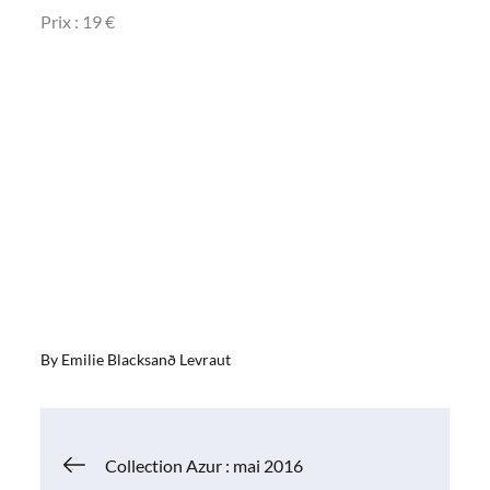
Prix : 19 €
By
Emilie Blacksanð Levraut
Navigation
Collection Azur : mai 2016