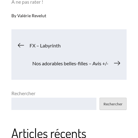
A ne pas rater !
By
Valérie Revelut
Navigation
FX – Labyrinth
de
Nos adorables belles-filles – Avis +/-
l’article
Rechercher
Rechercher
Articles récents