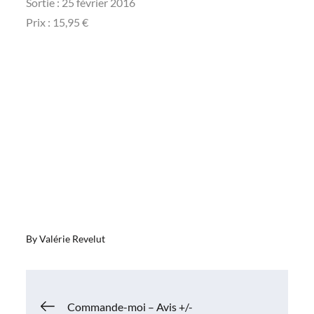
Sortie : 25 février 2016
Prix : 15,95 €
By
Valérie Revelut
Navigation
Commande-moi – Avis +/-