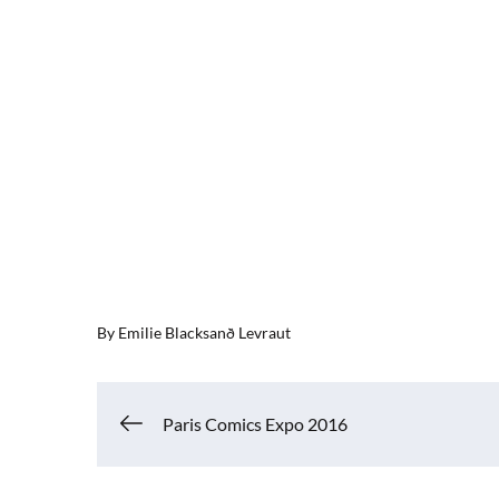
By
Emilie Blacksanð Levraut
Navigation
Paris Comics Expo 2016