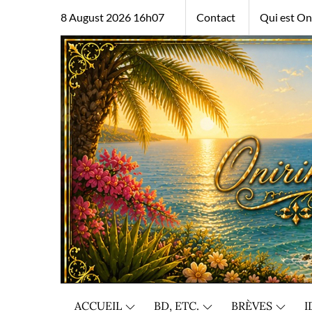
Skip
8 August 2026 16h07
Contact
Qui est Oni
to
content
ACCUEIL
BD, ETC.
BRÈVES
I