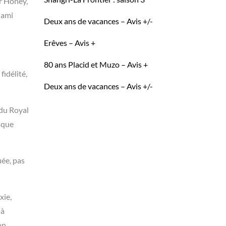
r Honey,
 ami
Deux ans de vacances – Avis +/-
Erêves – Avis +
80 ans Placid et Muzo – Avis +
fidélité,
Deux ans de vacances – Avis +/-
 du Royal
s que
uée, pas
xie,
 à
on.