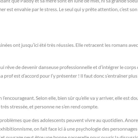
dant que Paddy et sa mère sont en lune de miel, ni sa grande soeu
 est envahie par le stress. Le seul qui y prête attention, c’est son
nées ont jusqu’ici été très réussies. Elle retracent les romans avec 
i rêve de devenir danseuse professionnelle et d’intégrer le corps
a prof est d’accord pour l’y présenter ! Il faut donc s’entraîner plu
encourageant. Selon elle, bien sûr qu’elle va y arriver, elle est do
 très stressée, et personne ne s’en rend compte.
es problèmes que des adolescents peuvent vivre au quotidien. Anore
xhibitionnisme, on fait face ici à une psychologie des personnages
. Cet ouvrage peut être une bonne passerelle pour ouvrir la discussi