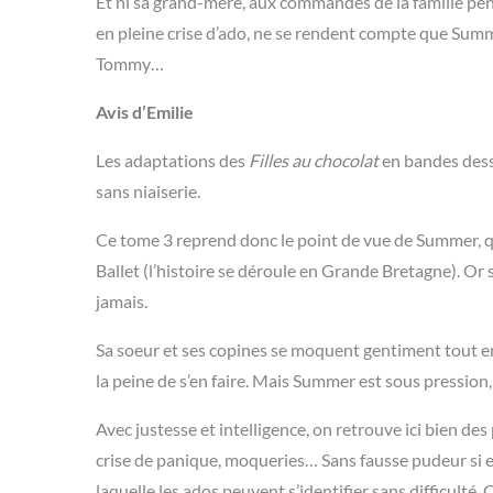
Et ni sa grand-mère, aux commandes de la famille pen
en pleine crise d’ado, ne se rendent compte que Summer
Tommy…
Avis d’Emilie
Les adaptations des
Filles au chocolat
en bandes dessi
sans niaiserie.
Ce tome 3 reprend donc le point de vue de Summer, qu
Ballet (l’histoire se déroule en Grande Bretagne). Or s
jamais.
Sa soeur et ses copines se moquent gentiment tout en l’
la peine de s’en faire. Mais Summer est sous pression,
Avec justesse et intelligence, on retrouve ici bien d
crise de panique, moqueries… Sans fausse pudeur si e
laquelle les ados peuvent s’identifier sans difficulté