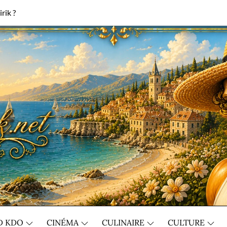
rik ?
D KDO
CINÉMA
CULINAIRE
CULTURE