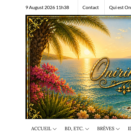
Skip
9 August 2026 11h38
Contact
Qui est Oni
to
content
ACCUEIL
BD, ETC.
BRÈVES
I