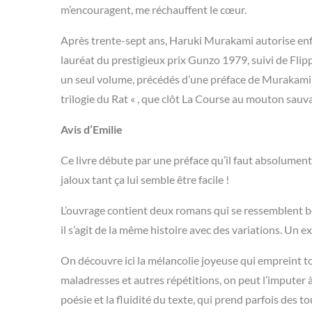
m’encouragent, me réchauffent le cœur.
Après trente-sept ans, Haruki Murakami autorise enfi
lauréat du prestigieux prix Gunzo 1979, suivi de Flipp
un seul volume, précédés d’une préface de Murakami q
trilogie du Rat « , que clôt La Course au mouton sauv
Avis d’Emilie
Ce livre débute par une préface qu’il faut absolument l
jaloux tant ça lui semble être facile !
L’ouvrage contient deux romans qui se ressemblent bea
il s’agit de la même histoire avec des variations. Un e
On découvre ici la mélancolie joyeuse qui empreint 
maladresses et autres répétitions, on peut l’imputer à 
poésie et la fluidité du texte, qui prend parfois des