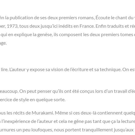
n la publication de ses deux premiers romans, Écoute le chant du 
er, 1973, tous deux jusqu’ici inédits en France. Enfin traduits et ré
ui en explique la genèse, ils composent les deux premiers tomes 
age.
ire. L’auteur y expose sa vision de l’écriture et sa technique. On e
ucoup. On peut penser qu’ils ont été conçus lors d’un travail d’éc
xercice de style en quelque sorte.
tous les récits de Murakami. Même si ces deux-là contiennent quel
l’inexpérience de l’auteur et cela ne gêne pas tant que ça la lecture
 tournures un peu loufoques, nous portent tranquillement jusqu’aux