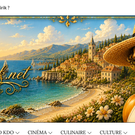
rik ?
D KDO
CINÉMA
CULINAIRE
CULTURE