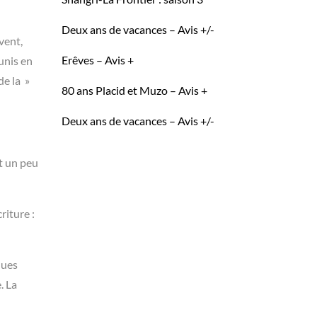
Deux ans de vacances – Avis +/-
vent,
Erêves – Avis +
unis en
de la »
80 ans Placid et Muzo – Avis +
Deux ans de vacances – Avis +/-
st un peu
riture :
ques
. La