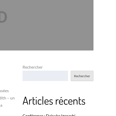
Rechercher
Rechercher
usées
Articles récents
dith – un
sa
Conférence : Daisuke Igarashi