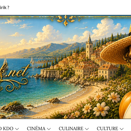
rik ?
D KDO
CINÉMA
CULINAIRE
CULTURE