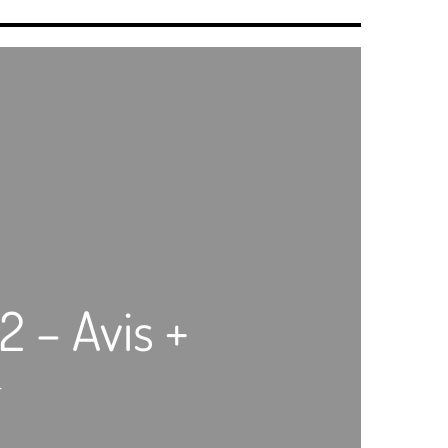
2 – Avis +
+