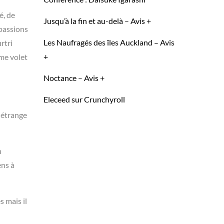
é, de
Jusqu’à la fin et au-delà – Avis +
 passions
Les Naufragés des îles Auckland – Avis
rtri
+
me volet
Noctance – Avis +
Eleceed sur Crunchyroll
 étrange
n
ens à
s mais il