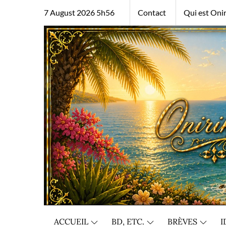
Skip
7 August 2026 5h56
Contact
Qui est Onir
to
content
ACCUEIL
BD, ETC.
BRÈVES
I