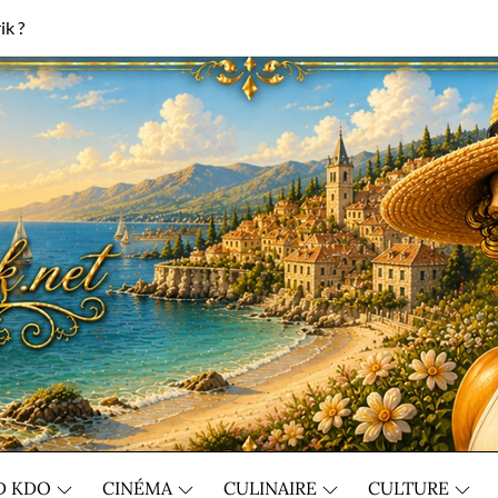
ik ?
D KDO
CINÉMA
CULINAIRE
CULTURE