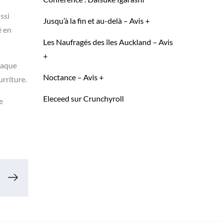
ssi
Jusqu’à la fin et au-delà – Avis +
é en
Les Naufragés des îles Auckland – Avis
+
chaque
Noctance – Avis +
urriture.
Eleceed sur Crunchyroll
e