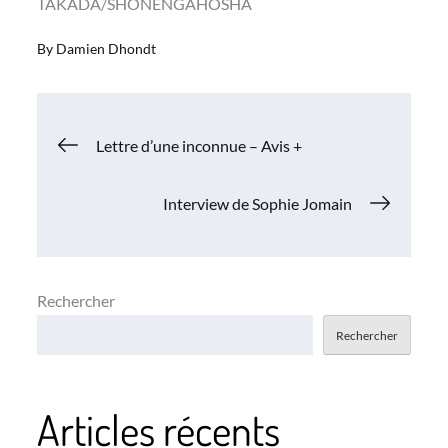
TAKADA/SHONENGAHOSHA
By
Damien Dhondt
Navigation
Lettre d’une inconnue – Avis +
de
Interview de Sophie Jomain
l’article
Rechercher
Rechercher
Articles récents