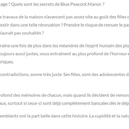
sage ? Quels sont les secrets de Blue Peacock Manor. ?
es travaux de la maison n’avancent pas assez vite au goût des filles 
vestir dans une telle rénovation ? Prendre le risque de remuer le pas
aurait pas souhaités ?
traîne une fois de plus dans les méandres de l’esprit humain des pl
oujours aussi justes, vous entraînent au plus profond de l’horreur 
ériques.
ontradictions, sonne très juste. Ses filles, sont des adolescentes 
profond des mémoires de chacun, mais quand ils décident de remont
iliaux, surtout si ceux-ci sont déjà complètement bancales dès le dép
emblants ont la part belle dans cette histoire. La cupidité et la nat