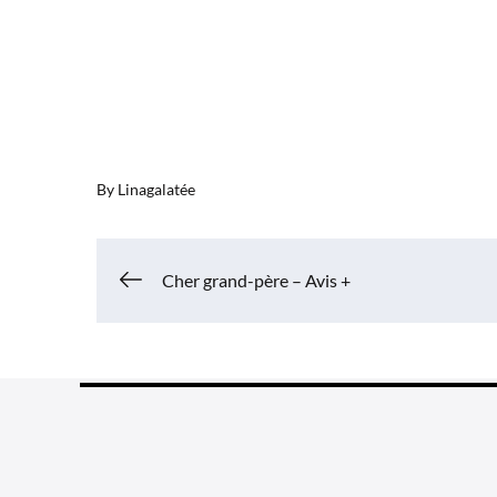
By
Linagalatée
Navigation
Cher grand-père – Avis +
de
l’article