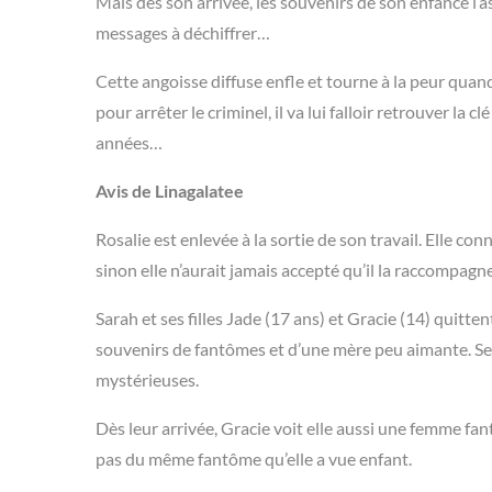
Mais dès son arrivée, les souvenirs de son enfance l’a
messages à déchiffrer…
Cette angoisse diffuse enfle et tourne à la peur qua
pour arrêter le criminel, il va lui falloir retrouver la
années…
Avis de Linagalatee
Rosalie est enlevée à la sortie de son travail. Elle conn
sinon elle n’aurait jamais accepté qu’il la raccompagne
Sarah et ses filles Jade (17 ans) et Gracie (14) quitt
souvenirs de fantômes et d’une mère peu aimante. Se
mystérieuses.
Dès leur arrivée, Gracie voit elle aussi une femme fan
pas du même fantôme qu’elle a vue enfant.