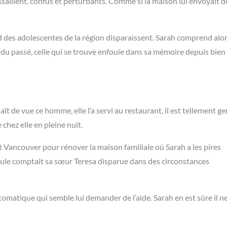
ssaillent, confus et perturbants. Comme si la maison lui envoyait d
nd des adolescentes de la région disparaissent. Sarah comprend alo
 clé du passé, celle qui se trouve enfouie dans sa mémoire depuis bien
aît de vue ce homme, elle l’a servi au restaurant, il est tellement gen
 chez elle en pleine nuit.
ent Vancouver pour rénover la maison familiale où Sarah a les pires
ule comptait sa sœur Teresa disparue dans des circonstances
tomatique qui semble lui demander de l’aide. Sarah en est sûre il ne