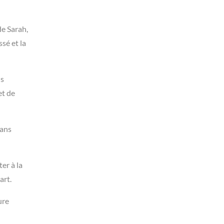
de Sarah,
sé et la
us
et de
dans
er à la
art.
ure