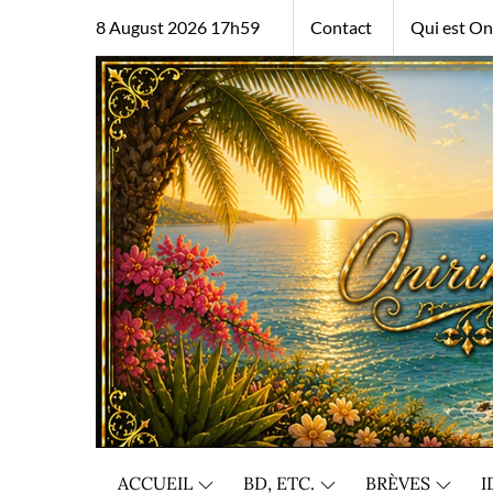
Skip
8 August 2026 17h59
Contact
Qui est Oni
to
content
ACCUEIL
BD, ETC.
BRÈVES
I