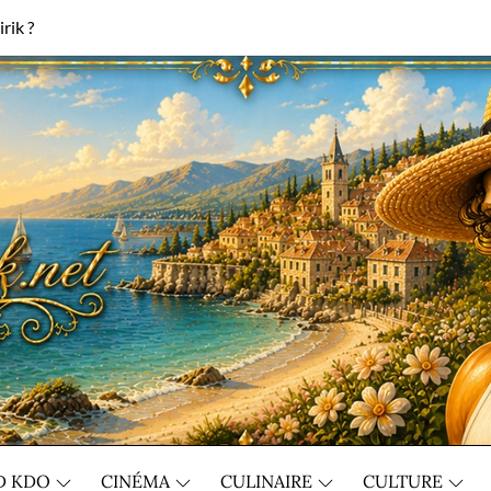
rik ?
D KDO
CINÉMA
CULINAIRE
CULTURE