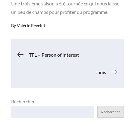
Une troisième saison a été tournée ce qui nous laisse
un peu de champs pour profiter du programme.
By
Valérie Revelut
Navigation
TF1 – Person of Interest
de
Janis
l’article
Rechercher
Rechercher