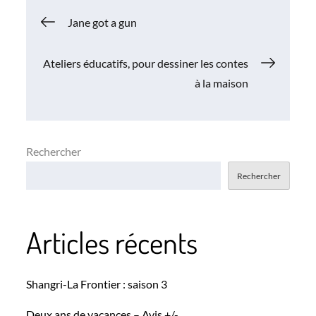
Navigation
Jane got a gun
de
Ateliers éducatifs, pour dessiner les contes
à la maison
l’article
Rechercher
Rechercher
Articles récents
Shangri-La Frontier : saison 3
Deux ans de vacances – Avis +/-