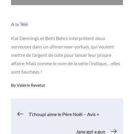
A la Télé
Kat Dennings et Beth Behrs interprètent deux
serveuses dans un
dinner
new-yorkais, qui veulent
mettre de l’argent de coté pour lancer leur propre
affaire. Mais comme le nom de la série l’indique… elles
sont fauchées !
By
Valérie Revelut
Navigation
T’choupi aime le Père Noël – Avis +
de
Jane got a gun