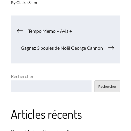
By
Claire Saim
Navigation
Tempo Memo – Avis +
de
Gagnez 3 boules de Noël George Cannon
l’article
Rechercher
Rechercher
Articles récents