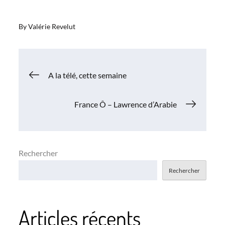
By
Valérie Revelut
Navigation
A la télé, cette semaine
de
France Ô – Lawrence d’Arabie
l’article
Rechercher
Rechercher
Articles récents