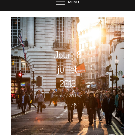
MENU
Jour :
8
juillet
2015
Home
2015
juillet
8