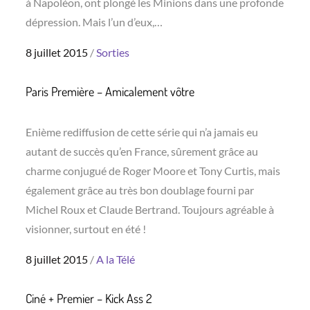
à Napoléon, ont plongé les Minions dans une profonde
dépression. Mais l’un d’eux,…
Posted
8 juillet 2015
Sorties
on
Paris Première – Amicalement vôtre
Enième rediffusion de cette série qui n’a jamais eu
autant de succès qu’en France, sûrement grâce au
charme conjugué de Roger Moore et Tony Curtis, mais
également grâce au très bon doublage fourni par
Michel Roux et Claude Bertrand. Toujours agréable à
visionner, surtout en été !
Posted
8 juillet 2015
A la Télé
on
Ciné + Premier – Kick Ass 2