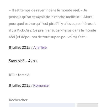
– Il est temps de revenir dans le monde réel. – Je
pensais qu’on essayait de le rendre meilleur. – Alors
pourquoi est-ce qu’il est pire ? Il y a les super-héros et
il y a Kick-Ass. Ce premier super-héros dans le monde
réel (et dépourvu de tout super-pouvoirs) s’est…
Posted
8 juillet 2015
A la Télé
on
Sans pitié – Avis +
KGI : tome 6
Posted
8 juillet 2015
Romance
on
Rechercher