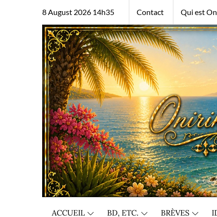
Skip
8 August 2026 14h35
Contact
Qui est Oni
to
content
ACCUEIL
BD, ETC.
BRÈVES
I