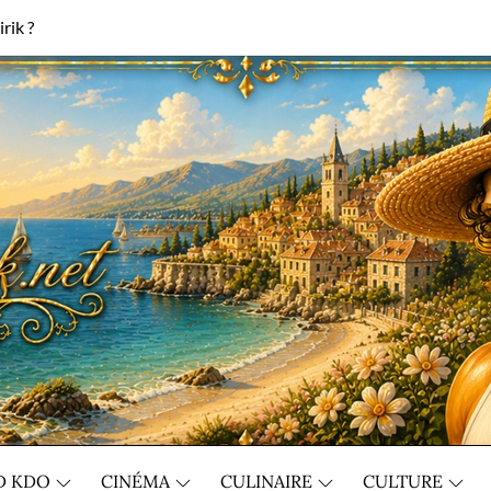
rik ?
D KDO
CINÉMA
CULINAIRE
CULTURE