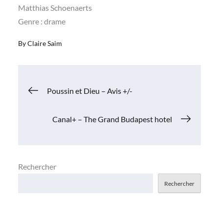
Matthias Schoenaerts
Genre : drame
By
Claire Saim
Navigation
Poussin et Dieu – Avis +/-
de
Canal+ – The Grand Budapest hotel
l’article
Rechercher
Rechercher