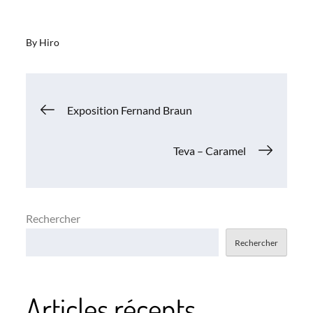
By
Hiro
Navigation
Exposition Fernand Braun
de
Teva – Caramel
l’article
Rechercher
Rechercher
Articles récents