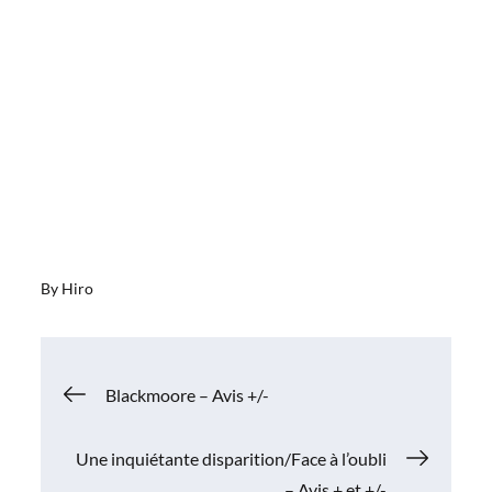
By
Hiro
Navigation
Blackmoore – Avis +/-
de
Une inquiétante disparition/Face à l’oubli
– Avis + et +/-