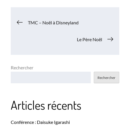
Navigation
TMC – Noël à Disneyland
de
Le Père Noël
l’article
Rechercher
Rechercher
Articles récents
Conférence : Daisuke Igarashi