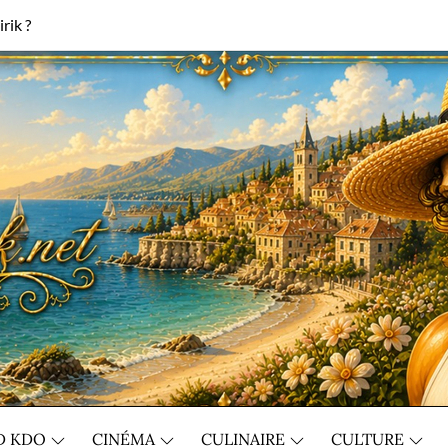
rik ?
D KDO
CINÉMA
CULINAIRE
CULTURE