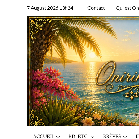
Skip
7 August 2026 13h24
Contact
Qui est Oni
to
content
ACCUEIL
BD, ETC.
BRÈVES
I