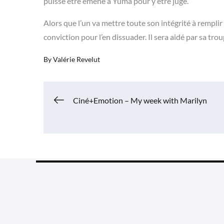
puisse être emené à Yuma pour y être jugé.
Alors que l’un va mettre toute son intégrité à remplir
conviction pour l’en dissuader. Il sera aidé par sa tr
By
Valérie Revelut
Navigation
Ciné+Emotion – My week with Marilyn
de
l’article