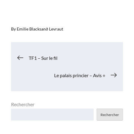
By
Emilie Blacksanð Levraut
Navigation
TF1 – Sur le fil
de
Le palais princier – Avis +
l’article
Rechercher
Rechercher