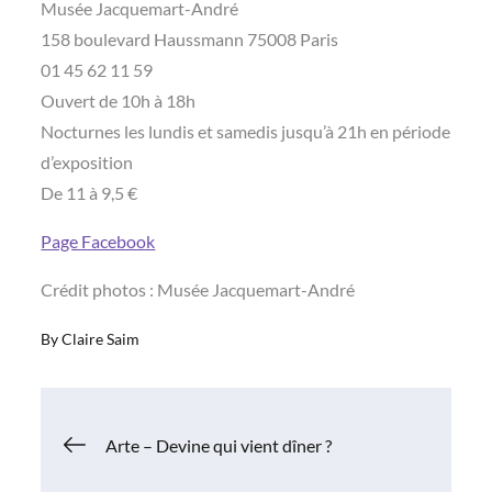
Musée Jacquemart-André
158 boulevard Haussmann 75008 Paris
01 45 62 11 59
Ouvert de 10h à 18h
Nocturnes les lundis et samedis jusqu’à 21h en période
d’exposition
De 11 à 9,5 €
Page Facebook
Crédit photos : Musée Jacquemart-André
By
Claire Saim
Navigation
Arte – Devine qui vient dîner ?