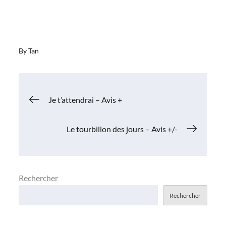
By
Tan
Navigation
Je t’attendrai – Avis +
de
Le tourbillon des jours – Avis +/-
l’article
Rechercher
Rechercher