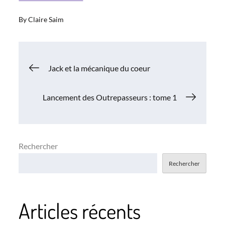
By
Claire Saim
Navigation
Jack et la mécanique du coeur
de
Lancement des Outrepasseurs : tome 1
l’article
Rechercher
Rechercher
Articles récents