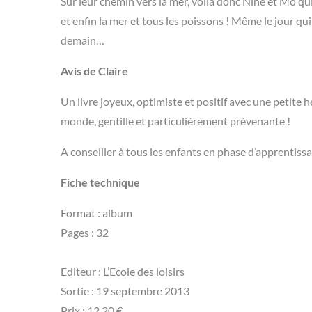
Sur leur chemin vers la mer, voilà donc Nine et Mo qui
et enfin la mer et tous les poissons ! Même le jour qui 
demain…
Avis de Claire
Un livre joyeux, optimiste et positif avec une petite
monde, gentille et particulièrement prévenante !
A conseiller à tous les enfants en phase d’apprentissa
Fiche technique
Format : album
Pages : 32
Editeur : L’Ecole des loisirs
Sortie : 19 septembre 2013
Prix : 12,20 €