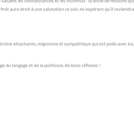
 saluent les connaissances et les inconnus : la drôle de mouche qui 
finit aura droit à une salutation ce soir, en espérant qu’il reviendra
 héroïne attachante, mignonne et sympathique qui est polie avec tou
ge du langage et de la politesse, de bons réflexes !