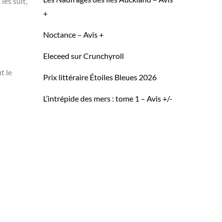
les suit,
+
Noctance – Avis +
Eleceed sur Crunchyroll
t le
Prix littéraire Étoiles Bleues 2026
L’intrépide des mers : tome 1 – Avis +/-