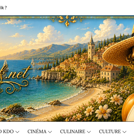
ik ?
D KDO
CINÉMA
CULINAIRE
CULTURE