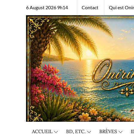
Skip
6 August 2026 9h14
Contact
Qui est Onir
to
content
ACCUEIL
BD, ETC.
BRÈVES
I