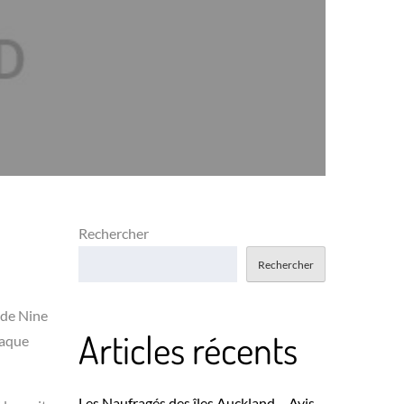
Rechercher
Rechercher
e de Nine
Articles récents
haque
Les Naufragés des îles Auckland – Avis