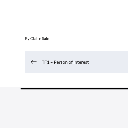
By
Claire Saim
Navigation
TF1 – Person of interest
de
l’article