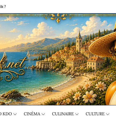
ik ?
D KDO
CINÉMA
CULINAIRE
CULTURE