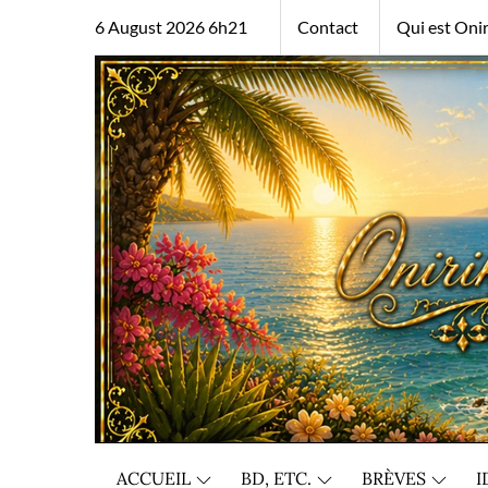
Skip
6 August 2026 6h21
Contact
Qui est Onir
to
content
ACCUEIL
BD, ETC.
BRÈVES
I