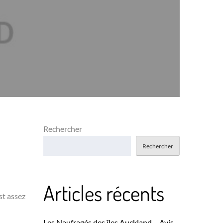
Rechercher
Rechercher
Articles récents
st assez
Les Naufragés des îles Auckland – Avis