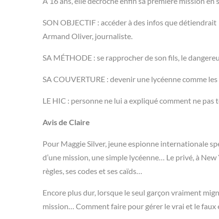
À 16 ans, elle décroche enfin sa première mission en s
SON OBJECTIF : accéder à des infos que détiendrait
Armand Oliver, journaliste.
SA MÉTHODE : se rapprocher de son fils, le dangere
SA COUVERTURE : devenir une lycéenne comme les 
LE HIC : personne ne lui a expliqué comment ne pas 
Avis de Claire
Pour Maggie Silver, jeune espionne internationale spé
d’une mission, une simple lycéenne… Le privé, à New Y
règles, ses codes et ses caïds…
Encore plus dur, lorsque le seul garçon vraiment migno
mission… Comment faire pour gérer le vrai et le faux e