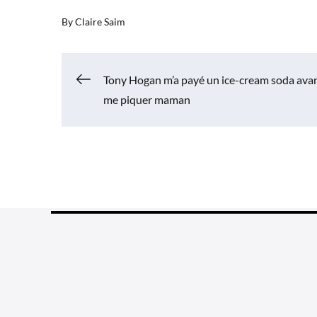
By
Claire Saim
Navigation
Tony Hogan m’a payé un ice-cream soda ava
me piquer maman
de
l’article