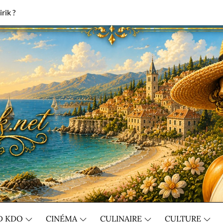
rik ?
D KDO
CINÉMA
CULINAIRE
CULTURE