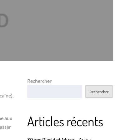
Rechercher
Rechercher
caine),
Articles récents
he aux
passer
80 ans Placid et Muzo – Avis +