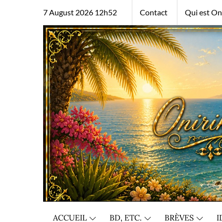
Skip
7 August 2026 12h52
Contact
Qui est Oni
to
content
ACCUEIL
BD, ETC.
BRÈVES
I