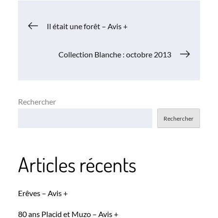
Navigation
Il était une forêt – Avis +
de
Collection Blanche : octobre 2013
l’article
Rechercher
Rechercher
Articles récents
Erêves – Avis +
80 ans Placid et Muzo – Avis +