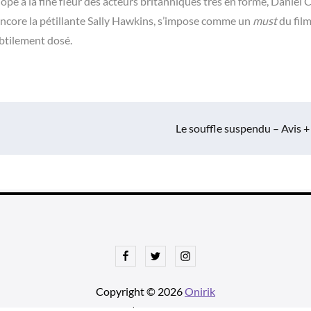
opé à la fine fleur des acteurs britanniques très en forme, Daniel 
ncore la pétillante Sally Hawkins, s’impose comme un
must
du film
btilement dosé.
Le souffle suspendu – Avis +
Facebook
Twitter
Instagram
Copyright © 2026
Onirik
tnews Pro de
Theme Palace
| Ajustements par
Une histoire avec u