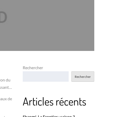
Rechercher
Rechercher
ron du
uissant…
Articles récents
eaux de
Shangri-La Frontier : saison 3