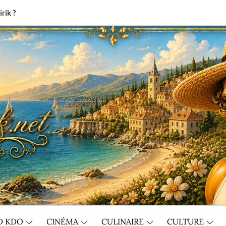
rik ?
D KDO
CINÉMA
CULINAIRE
CULTURE