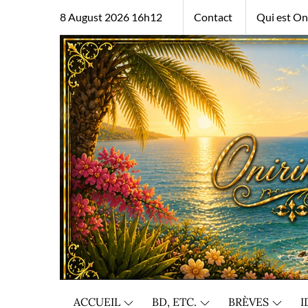
Skip
8 August 2026 16h12
Contact
Qui est Oni
to
content
ACCUEIL
BD, ETC.
BRÈVES
I