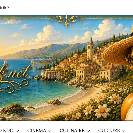
rik ?
D KDO
CINÉMA
CULINAIRE
CULTURE