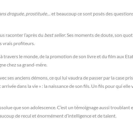
 ans droguée, prostituée…
et beaucoup ce sont posés des question
ous raconter l’après du
best seller
. Ses moments de doute, son quot
s vrais profiteurs.
 travers le monde, de la promotion de son livre et du film aux Eta
agne chez sa grand-mère.
c ses anciens démons, ce qui lui vaudra de passer par la case pri
arrivée dans la vie » : la naissance de son fils. Un fils pour qui elle 
issolue que son adolescence. C’est un témoignage aussi troublant 
eaucoup de recul et énormément d’intelligence et de talent.