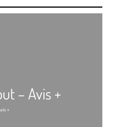
out – Avis +
Avis +