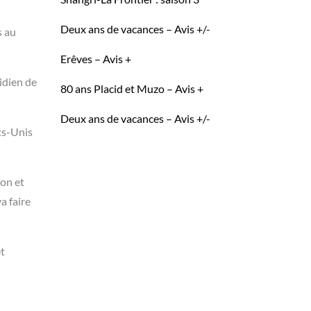
Deux ans de vacances – Avis +/-
s au
Erêves – Avis +
idien de
80 ans Placid et Muzo – Avis +
Deux ans de vacances – Avis +/-
ts-Unis
son et
va faire
et