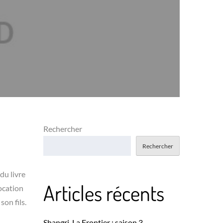
Rechercher
Rechercher
du livre
Articles récents
location
on fils.
Shangri-La Frontier : saison 3