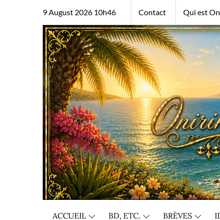
Skip
9 August 2026 10h46
Contact
Qui est Oni
to
content
ACCUEIL
BD, ETC.
BRÈVES
I