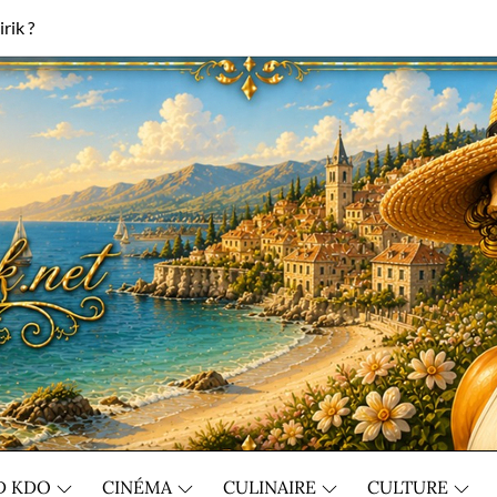
rik ?
D KDO
CINÉMA
CULINAIRE
CULTURE