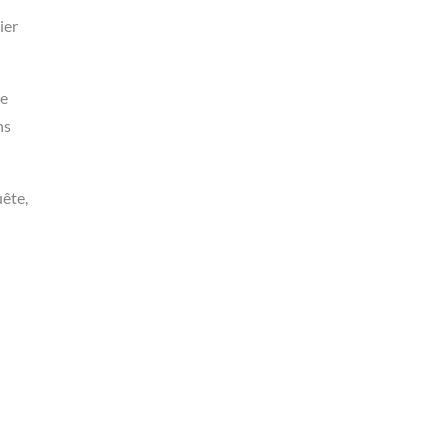
ier
de
ns
uête,