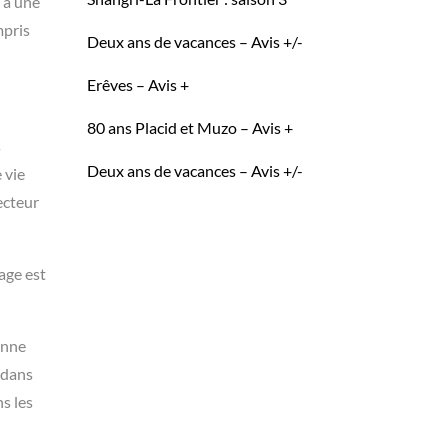
 à une
mpris
Deux ans de vacances – Avis +/-
Erêves – Avis +
80 ans Placid et Muzo – Avis +
s
Deux ans de vacances – Avis +/-
 vie
ecteur
age est
onne
 dans
s les