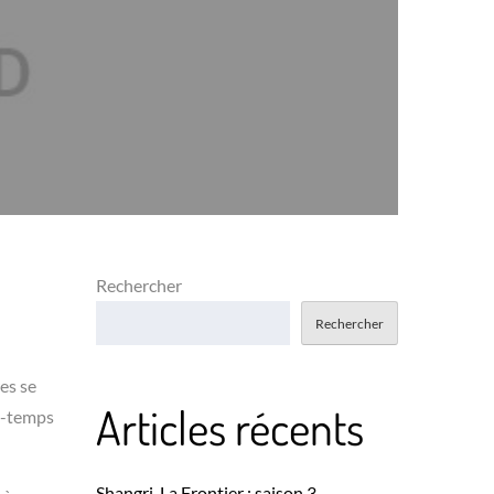
Rechercher
Rechercher
es se
Articles récents
se-temps
Shangri-La Frontier : saison 3