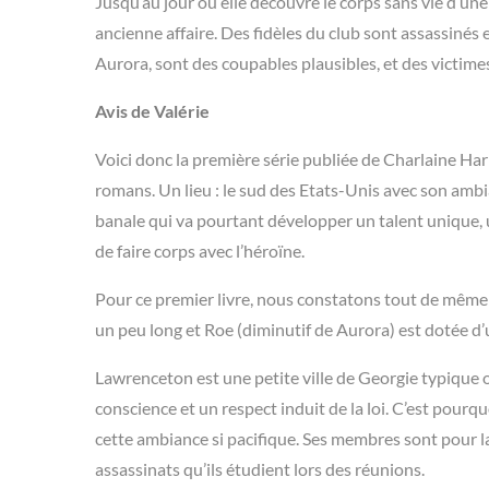
Jusqu’au jour où elle découvre le corps sans vie d’u
ancienne affaire. Des fidèles du club sont assassinés
Aurora, sont des coupables plausibles, et des victimes
Avis de Valérie
Voici donc la première série publiée de Charlaine Har
romans. Un lieu : le sud des Etats-Unis avec son ambia
banale qui va pourtant développer un talent unique, u
de faire corps avec l’héroïne.
Pour ce premier livre, nous constatons tout de même d
un peu long et Roe (diminutif de Aurora) est dotée d’u
Lawrenceton est une petite ville de Georgie typique 
conscience et un respect induit de la loi. C’est pourqu
cette ambiance si pacifique. Ses membres sont pour la
assassinats qu’ils étudient lors des réunions.