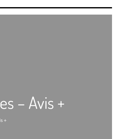
s – Avis +
is +