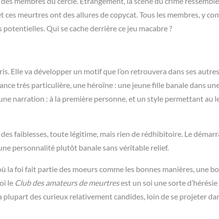
ne des membres du cercle. Etrangement, la scène du crime ressemble
 et ces meurtres ont des allures de copycat. Tous les membres, y co
 potentielles. Qui se cache derrière ce jeu macabre ?
ris. Elle va développer un motif que l’on retrouvera dans ses autre
nce très particulière, une héroïne : une jeune fille banale dans une
ne narration : à la première personne, et un style permettant au l
es faiblesses, toute légitime, mais rien de rédhibitoire. Le démarr
ne personnalité plutôt banale sans véritable relief.
où la foi fait partie des moeurs comme les bonnes manières, une b
oi le
Club des amateurs de meurtres
est un soi une sorte d’hérésie
 plupart des curieux relativement candides, loin de se projeter dan