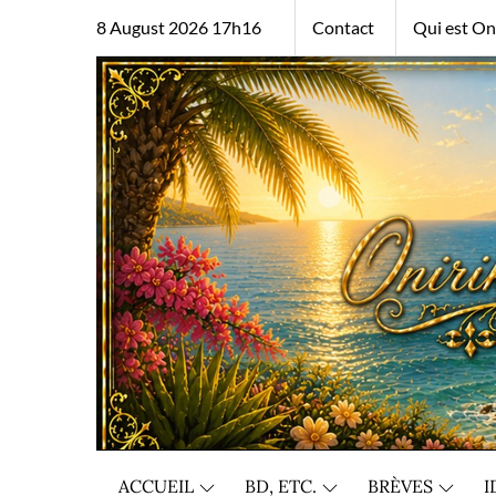
Skip
8 August 2026 17h16
Contact
Qui est Oni
to
content
ACCUEIL
BD, ETC.
BRÈVES
I