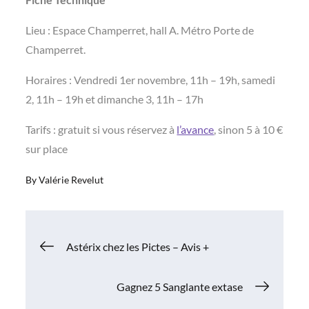
Lieu : Espace Champerret, hall A. Métro Porte de
Champerret.
Horaires : Vendredi 1er novembre, 11h – 19h, samedi
2, 11h – 19h et dimanche 3, 11h – 17h
Tarifs : gratuit si vous réservez à
l’avance
, sinon 5 à 10 €
sur place
By
Valérie Revelut
Navigation
Astérix chez les Pictes – Avis +
de
Gagnez 5 Sanglante extase