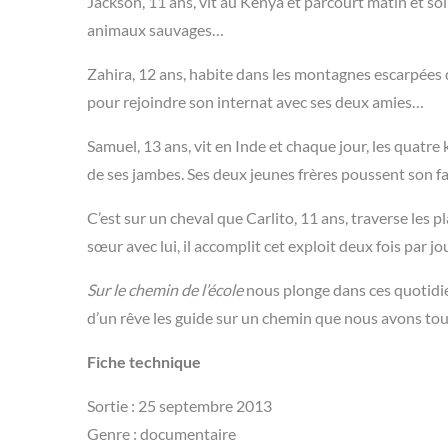
Jackson, 11 ans, vit au Kenya et parcourt matin et soi
animaux sauvages…
Zahira, 12 ans, habite dans les montagnes escarpées d
pour rejoindre son internat avec ses deux amies…
Samuel, 13 ans, vit en Inde et chaque jour, les quatre 
de ses jambes. Ses deux jeunes frères poussent son fau
C’est sur un cheval que Carlito, 11 ans, traverse les 
sœur avec lui, il accomplit cet exploit deux fois par j
Sur le chemin de l’école
nous plonge dans ces quotidie
d’un rêve les guide sur un chemin que nous avons tou
Fiche technique
Sortie : 25 septembre 2013
Genre : documentaire