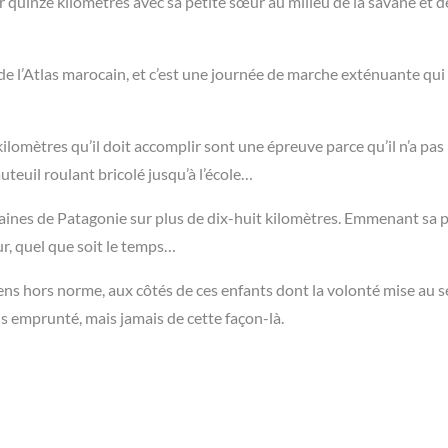
r quinze kilomètres avec sa petite sœur au milieu de la savane et d
e l’Atlas marocain, et c’est une journée de marche exténuante qui 
kilomètres qu’il doit accomplir sont une épreuve parce qu’il n’a pas
teuil roulant bricolé jusqu’à l’école…
plaines de Patagonie sur plus de dix-huit kilomètres. Emmenant sa p
our, quel que soit le temps…
ns hors norme, aux côtés de ces enfants dont la volonté mise au s
s emprunté, mais jamais de cette façon-là.