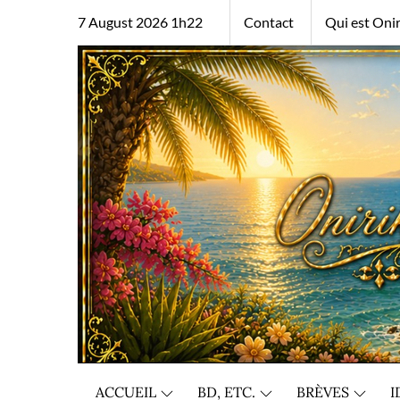
Skip
7 August 2026 1h22
Contact
Qui est Onir
to
content
ACCUEIL
BD, ETC.
BRÈVES
I