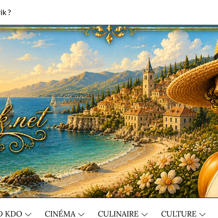
ik ?
D KDO
CINÉMA
CULINAIRE
CULTURE