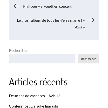
Navigation
Philippe Hervouët en concert
de
Le gros ralbum de tous les y’en a marre ! –
Avis +
l’article
Rechercher
Rechercher
Articles récents
Deux ans de vacances – Avis +/-
Conférence : Daisuke Igarashi