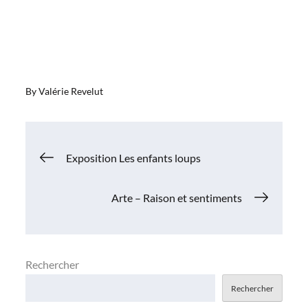
By
Valérie Revelut
Navigation
Exposition Les enfants loups
de
Arte – Raison et sentiments
l’article
Rechercher
Rechercher