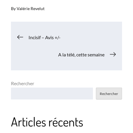
By
Valérie Revelut
Navigation
Incisif – Avis +/-
de
A la télé, cette semaine
l’article
Rechercher
Rechercher
Articles récents