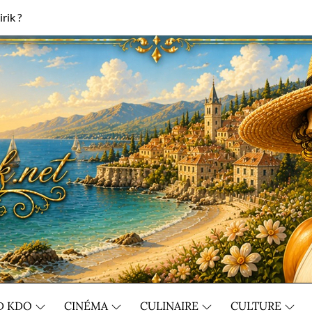
rik ?
D KDO
CINÉMA
CULINAIRE
CULTURE