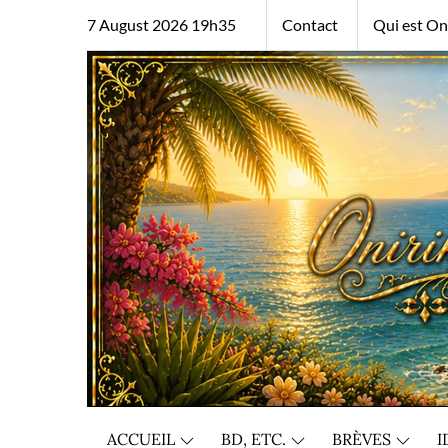
Skip
7 August 2026 19h35
Contact
Qui est Oni
to
content
ACCUEIL
BD, ETC.
BRÈVES
I